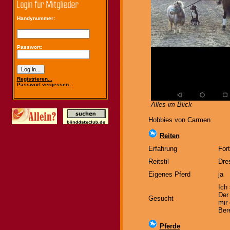
Handynummer:
Passwort:
Registrieren...
Passwort vergessen...
Alles im Blick
Hobbies von Carmen
Reiten
Erfahrung
Fort
Reitstil
Dre
Eigenes Pferd
ja
Ich 
Der
Gesucht
mir
Ber
Pferde