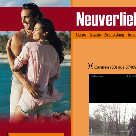
Home
Suche
Anmeldung
Imp
Carmen
(50) aus 574