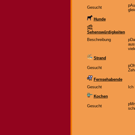
pAu
Gesucht
gle
Hunde
Sehenswürdigkeiten
Beschreibung
pDa
aus
vie
Strand
pOh
Gesucht
Zeh
Fernsehabende
Gesucht
Ich
Kochen
pMm
Gesucht
sch