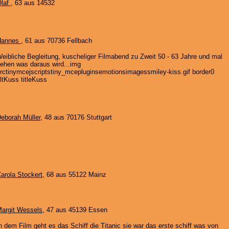
laf
, 63 aus 14532
Hannes
, 61 aus 70736 Fellbach
eibliche Begleitung, kuscheliger Filmabend zu Zweit 50 - 63 Jahre und mal
ehen was daraus wird...img
rctinymcejscriptstiny_mcepluginsemotionsimagessmiley-kiss.gif border0
ltKuss titleKuss
eborah Müller
, 48 aus 70176 Stuttgart
arola Stockert
, 68 aus 55122 Mainz
argit Wessels
, 47 aus 45139 Essen
n dem Film geht es das Schiff die Titanic sie war das erste schiff was von