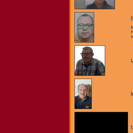
P
f
H
s
M