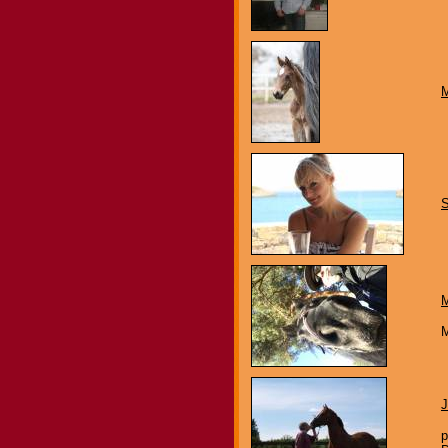
M
S
M
M
J
p