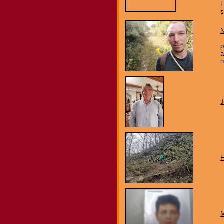
L
s
N
p
a
n
J
F