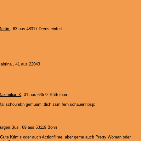
artin
, 63 aus 48317 Drensteinfurt
abrina
, 41 aus 22043
aximilian K
, 31 aus 64572 Büttelborn
al schouml;n gemuuml;tlich zsm fern schauennbsp;
ürgen Busl
, 69 aus 53119 Bonn
Gute Krimis oder auch Actionfilme, aber gerne auch Pretty Woman oder