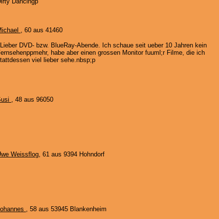
irty Dancingp
ichael
, 60 aus 41460
Lieber DVD- bzw. BlueRay-Abende. Ich schaue seit ueber 10 Jahren kein
ernsehenppmehr, habe aber einen grossen Monitor fuuml;r Filme, die ich
tattdessen viel lieber sehe.nbsp;p
Susi
, 48 aus 96050
we Weissflog
, 61 aus 9394 Hohndorf
Johannes
, 58 aus 53945 Blankenheim