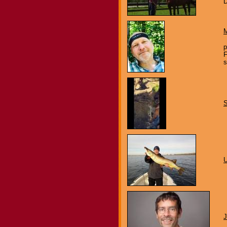
D
M
p
F
s
U