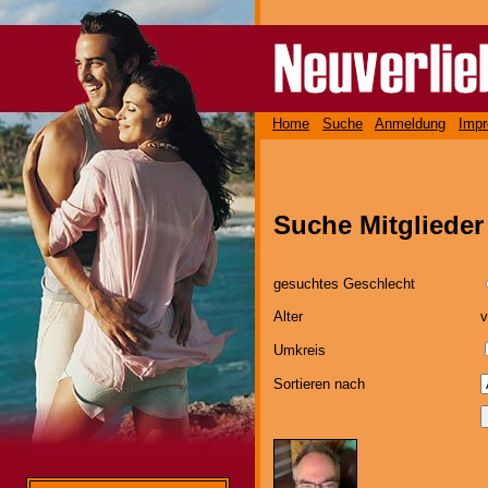
Home
Suche
Anmeldung
Imp
Suche Mitgliede
gesuchtes Geschlecht
Alter
Umkreis
Sortieren nach