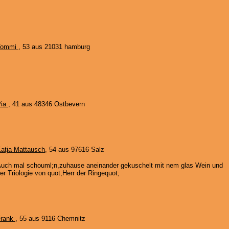
Tommi
, 53 aus 21031 hamburg
Pia
, 41 aus 48346 Ostbevern
atja Mattausch
, 54 aus 97616 Salz
uch mal schouml;n,zuhause aneinander gekuschelt mit nem glas Wein und
er Triologie von quot;Herr der Ringequot;
Frank
, 55 aus 9116 Chemnitz