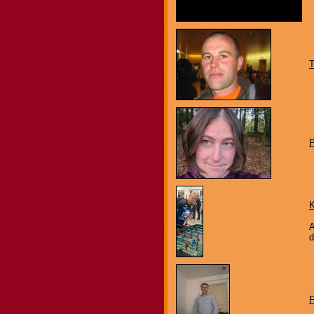
K
A
d