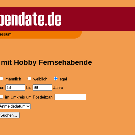
ressum
r mit Hobby Fernsehabende
männlich
weiblich
egal
von
bis
Jahre
im Umkreis um Postleitzahl