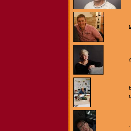
A
H
M
,