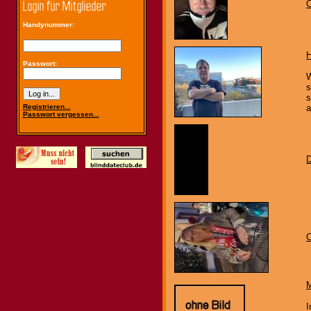
O
Handynummer:
Passwort:
W
s
s
Registrieren...
a
Passwort vergessen...
D
C
M
I