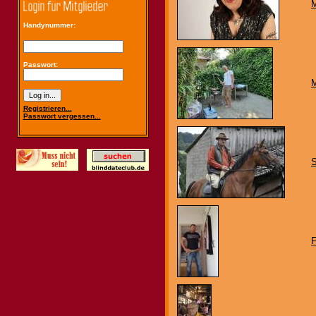
M
Handynummer:
Passwort:
M
Registrieren...
Passwort vergessen...
S
F