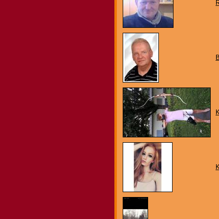
R
B
K
K