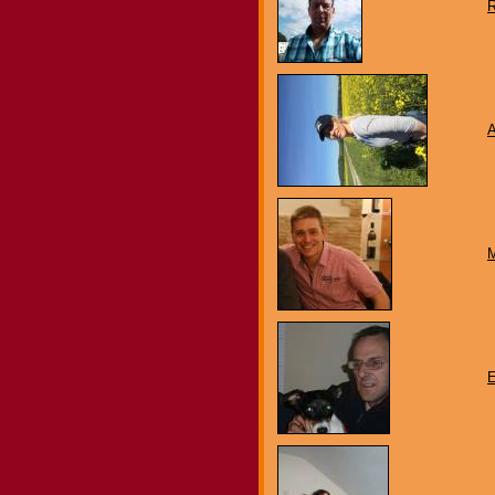
R
A
E