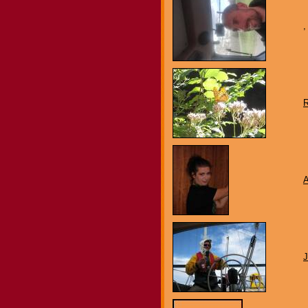
,
A
J