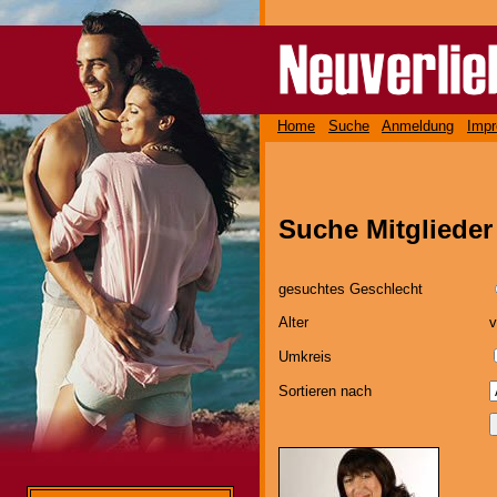
Home
Suche
Anmeldung
Imp
Suche Mitgliede
gesuchtes Geschlecht
Alter
Umkreis
Sortieren nach