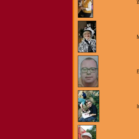
W
M
P