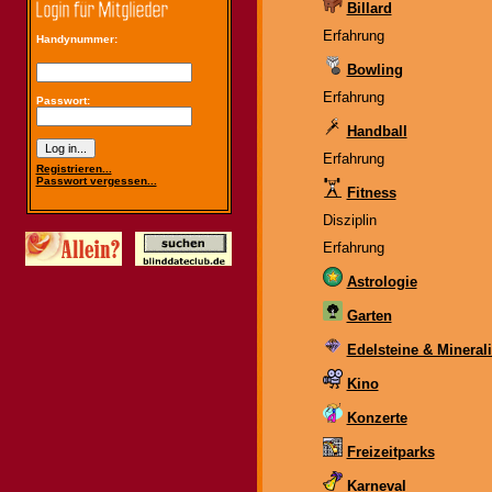
Billard
Erfahrung
Handynummer:
Bowling
Erfahrung
Passwort:
Handball
Erfahrung
Registrieren...
Passwort vergessen...
Fitness
Disziplin
Erfahrung
Astrologie
Garten
Edelsteine & Mineral
Kino
Konzerte
Freizeitparks
Karneval