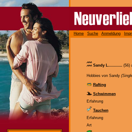
Home
Suche
Anmeldung
Imp
Sandy L............
(56)
Hobbies von Sandy
(Singl
Rafting
Schwimmen
Erfahrung
Tauchen
Erfahrung
Art