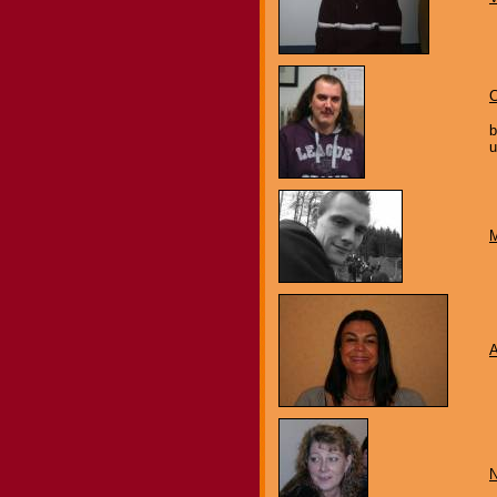
C
b
u
M
N