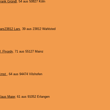
rank Gründl
, 54 aus 50827 Köln
ars23812 Lars
, 39 aus 23812 Wahlsted
. Flyordy
, 71 aus 55127 Mainz
rnst
, 64 aus 94474 Vilshofen
laus Maier
, 61 aus 91052 Erlangen