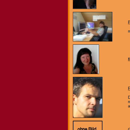
P
m
K
F
D
n
a