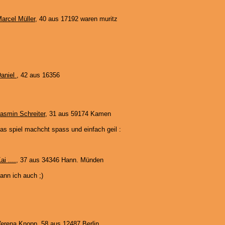
arcel Müller
, 40 aus 17192 waren muritz
aniel
, 42 aus 16356
asmin Schreiter
, 31 aus 59174 Kamen
as spiel machcht spass und einfach geil :
ai ....
, 37 aus 34346 Hann. Münden
ann ich auch ;)
erena Knopp
, 58 aus 12487 Berlin