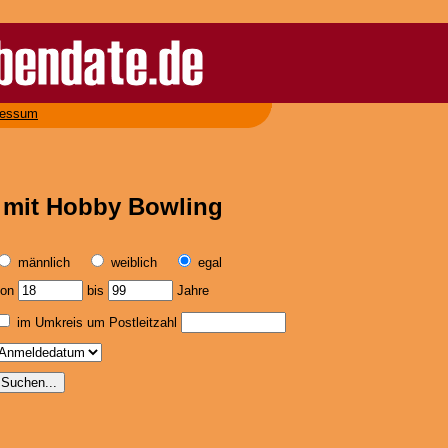
ressum
r mit Hobby Bowling
männlich
weiblich
egal
von
bis
Jahre
im Umkreis um Postleitzahl