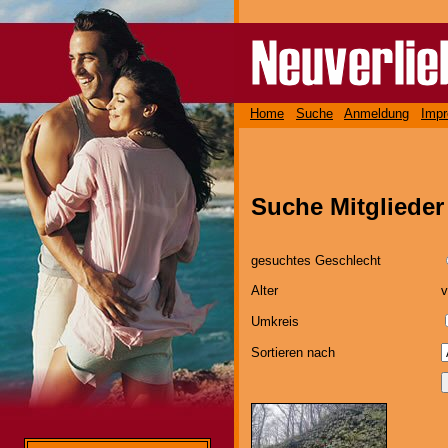
Home
Suche
Anmeldung
Imp
Suche Mitgliede
gesuchtes Geschlecht
Alter
Umkreis
Sortieren nach