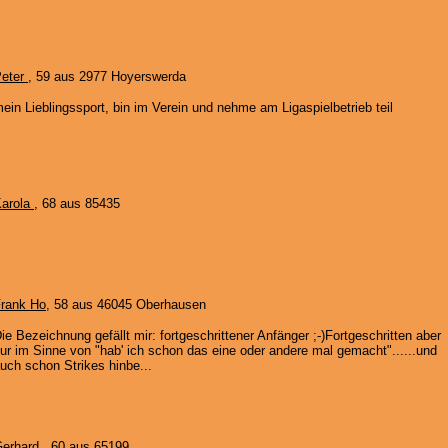
eter
, 59 aus 2977 Hoyerswerda
ein Lieblingssport, bin im Verein und nehme am Ligaspielbetrieb teil
arola
, 68 aus 85435
rank Ho
, 58 aus 46045 Oberhausen
ie Bezeichnung gefällt mir: fortgeschrittener Anfänger ;-)Fortgeschritten aber
ur im Sinne von "hab' ich schon das eine oder andere mal gemacht"......und
uch schon Strikes hinbe...
Gerhard
, 60 aus 65199