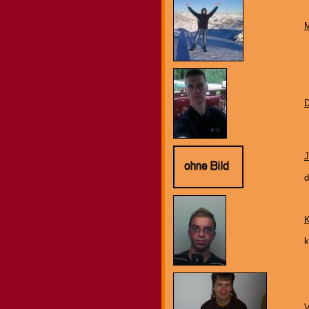
M
D
J
d
K
k
V