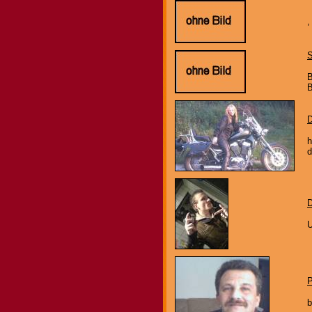
,
B
B
D
h
d
D
U
P
b