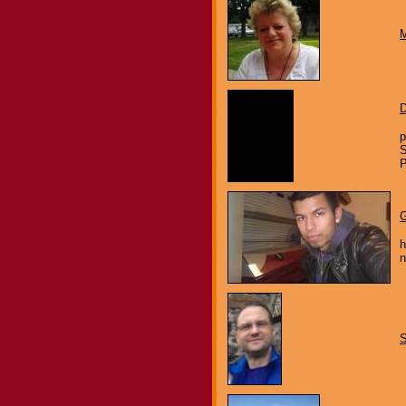
M
D
p
S
P
G
h
n