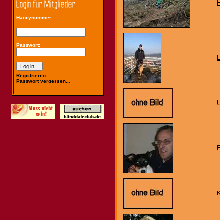
F
Handynummer:
Passwort:
L
Registrieren...
Passwort vergessen...
U
E
K