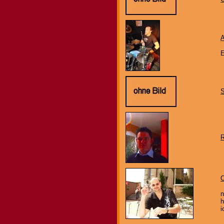
A
E
C
n
h
i