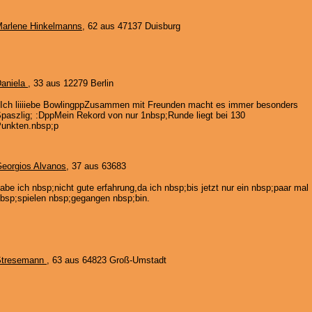
arlene Hinkelmanns
, 62 aus 47137 Duisburg
aniela
, 33 aus 12279 Berlin
Ich liiiiebe BowlingppZusammen mit Freunden macht es immer besonders
paszlig; :DppMein Rekord von nur 1nbsp;Runde liegt bei 130
unkten.nbsp;p
eorgios Alvanos
, 37 aus 63683
abe ich nbsp;nicht gute erfahrung,da ich nbsp;bis jetzt nur ein nbsp;paar mal
bsp;spielen nbsp;gegangen nbsp;bin.
Stresemann
, 63 aus 64823 Groß-Umstadt