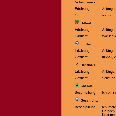
Schwimmen
Erfahrung
Anfänger
Ort
ab und z
Billard
Erfahrung
Anfänger
Gesucht
War ich l
Fußball
Erfahrung
Anfänger
Gesucht
fußball, 
Handball
Erfahrung
Anfänger
Gesucht
Sehe ich 
Chemie
Beschreibung
Ich bin i
Geschichte
Beschreibung
Ich inter
Gründen, 
jüngeren