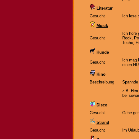
Literatur
Gesucht
Ich lese 
Musik
Ich höre
Gesucht
Rock, Pop
Techo, H
Hunde
Ich mag H
Gesucht
einen HU
Kino
Beschreibung
Spannde F
z.B. Herr
bei sowas
Disco
Gesucht
Gehe gern
Strand
Gesucht
Im Urlaub