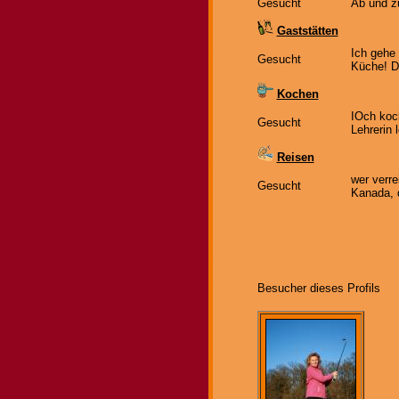
Gesucht
Ab und z
Gaststätten
Ich gehe 
Gesucht
Küche! D
Kochen
IOch koch
Gesucht
Lehrerin
Reisen
wer verre
Gesucht
Kanada, 
Besucher dieses Profils