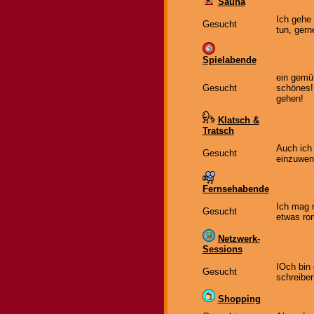
Sauna
Ich gehe 
Gesucht
tun, gern
Spielabende
ein gemüt
Gesucht
schönes!
gehen!
Klatsch &
Tratsch
Auch ich
Gesucht
einzuwen
Fernsehabende
Ich mag 
Gesucht
etwas ro
Netzwerk-
Sessions
IOch bin
Gesucht
schreibe
Shopping