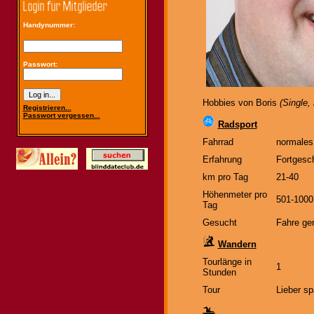
Handynummer:
Passwort:
Hobbies von Boris
(Single,
Registrieren...
Passwort vergessen...
Radsport
Fahrrad
normales
Erfahrung
Fortgesch
km pro Tag
21-40
Höhenmeter pro
501-1000
Tag
Gesucht
Fahre ger
Wandern
Tourlänge in
1
Stunden
Tour
Lieber sp