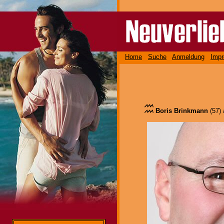
Home
Suche
Anmeldung
Imp
Boris Brinkmann
(57)