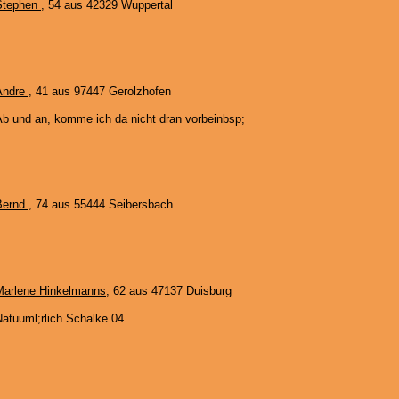
Stephen
, 54 aus 42329 Wuppertal
Andre
, 41 aus 97447 Gerolzhofen
Ab und an, komme ich da nicht dran vorbeinbsp;
Bernd
, 74 aus 55444 Seibersbach
Marlene Hinkelmanns
, 62 aus 47137 Duisburg
Natuuml;rlich Schalke 04