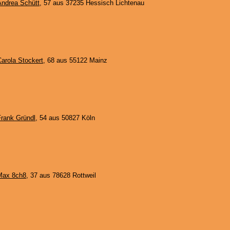
Andrea Schütt
, 57 aus 37235 Hessisch Lichtenau
arola Stockert
, 68 aus 55122 Mainz
Frank Gründl
, 54 aus 50827 Köln
Max 8ch8
, 37 aus 78628 Rottweil