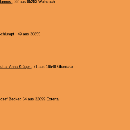
Hannes
, 32 aus 85283 Wolnzach
Schlumpf
, 49 aus 30855
Jutta -Anna Krüger
, 71 aus 16548 Glienicke
Josef Becker
, 64 aus 32699 Extertal