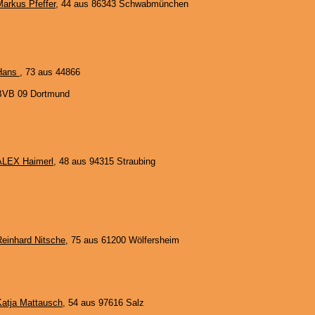
Markus Pfeffer
, 44 aus 86343 Schwabmünchen
Hans
, 73 aus 44866
BVB 09 Dortmund
ALEX Haimerl
, 48 aus 94315 Straubing
Reinhard Nitsche
, 75 aus 61200 Wölfersheim
Katja Mattausch
, 54 aus 97616 Salz