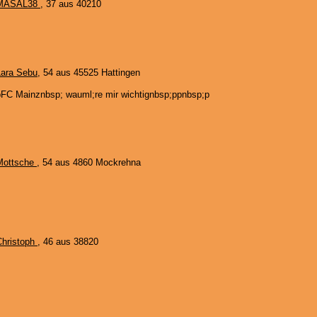
MASAL38
, 37 aus 40210
Lara Sebu
, 54 aus 45525 Hattingen
pFC Mainznbsp; wauml;re mir wichtignbsp;ppnbsp;p
Mottsche
, 54 aus 4860 Mockrehna
Christoph
, 46 aus 38820