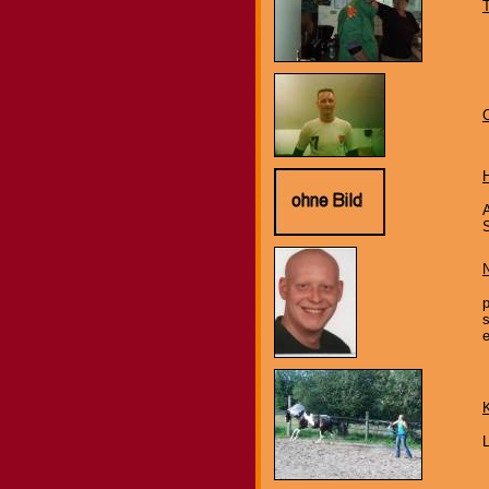
C
A
S
p
L