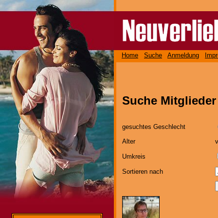
Home
Suche
Anmeldung
Imp
Suche Mitglieder
gesuchtes Geschlecht
Alter
Umkreis
Sortieren nach