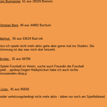
Tom Burmeister
, 61 aus 28329 Bremen
hristian Berg
, 49 aus 44892 Bochum
Hartmut
, 56 aus 63619 Bad orb
lso ich spiele nicht mehr aktiv gehe aber gerne mal ins Stadion. Die
timmung ist das was mich dort hinzieht.
Nicolas
, 35 aus 68789
Spiele Fussball im Verein, suche auch Freundin die Fussball
spielt....ppnbsp;Gegen Hobbykicken habe ich auch nichts
einzuwenden.nbsp;p
K-Lina
, 45 aus 85659
eider verletzungsbedingt nicht mehr aktiv - daher nur noch am Spielfeldrand.