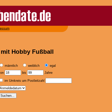
ressum
 mit Hobby Fußball
männlich
weiblich
egal
von
bis
Jahre
im Umkreis um Postleitzahl