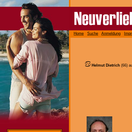
Home
Suche
Anmeldung
Imp
Helmut Dietrich
(66) a