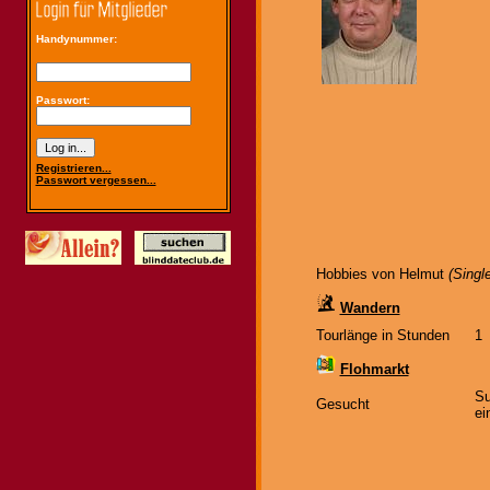
Handynummer:
Passwort:
Registrieren...
Passwort vergessen...
Hobbies von Helmut
(Singl
Wandern
Tourlänge in Stunden
1
Flohmarkt
Su
Gesucht
ei