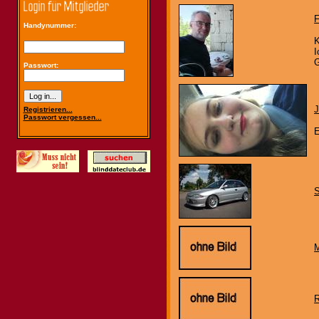
F
Handynummer:
K
I
G
Passwort:
J
Registrieren...
Passwort vergessen...
E
S
M