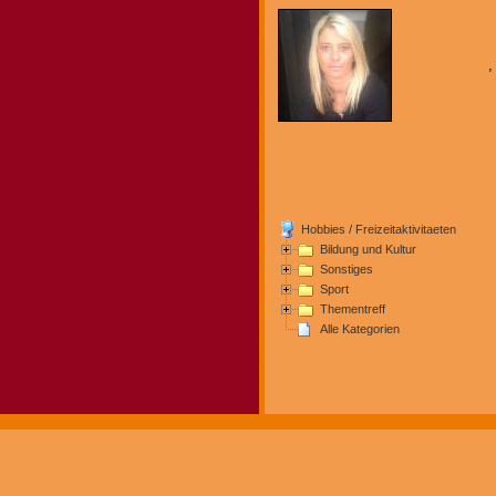
,
Hobbies / Freizeitaktivitaeten
Bildung und Kultur
Sonstiges
Sport
Thementreff
Alle Kategorien