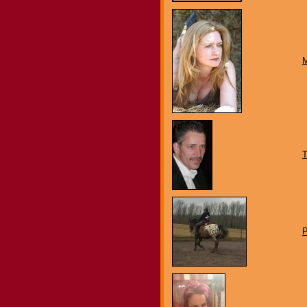
M
T
P