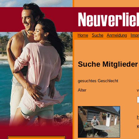
Home
Suche
Anmeldung
Imp
Suche Mitglieder
gesuchtes Geschlecht
Alter
H
K