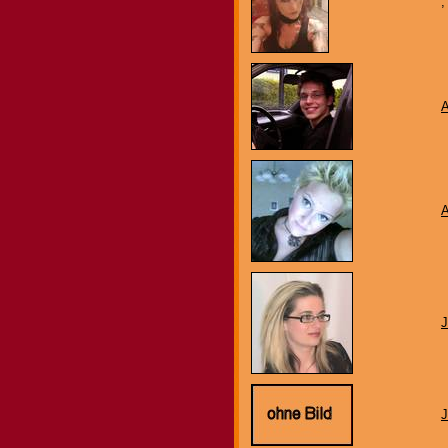
,
A
J