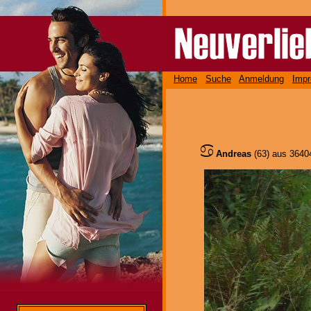
Home
Suche
Anmeldung
Imp
Andreas
(63) aus 364