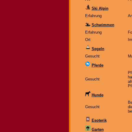
Ski Alpin
Erfahrung
An
Schwimmen
Erfahrung
Fo
Ort
Im
Segeln
Gesucht
Ma
Pferde
Pf
ha
Gesucht
al
Pf
Hunde
Be
Gesucht
di
be
Esoterik
Garten