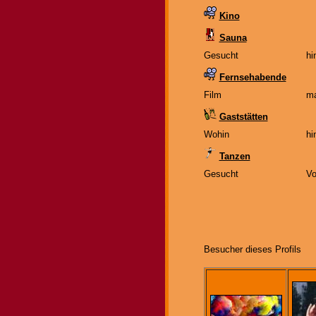
Kino
Sauna
Gesucht
hi
Fernsehabende
Film
ma
Gaststätten
Wohin
hi
Tanzen
Gesucht
Vo
Besucher dieses Profils