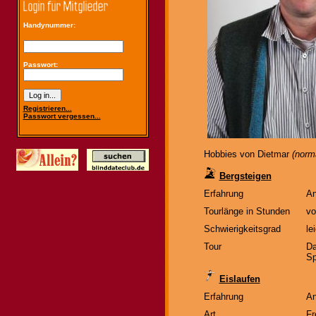
Handynummer:
Passwort:
Registrieren...
Passwort vergessen...
Hobbies von Dietmar
(norm
Bergsteigen
Erfahrung
An
Tourlänge in Stunden
vo
Schwierigkeitsgrad
le
Tour
Da
Sp
Eislaufen
Erfahrung
An
Art
Fr