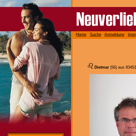
Home
Suche
Anmeldung
Imp
Dietmar
(56) aus 8345