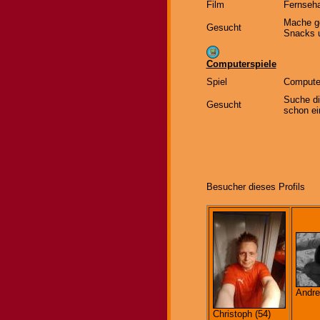
Film
Fernseh
Mache ge
Gesucht
Snacks 
Computerspiele
Spiel
Computer
Suche di
Gesucht
schon ei
Besucher dieses Profils
Andre
Christoph (54)