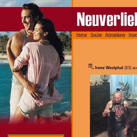
Home
Suche
Anmeldung
Imp
Irene Westphal
(63) a