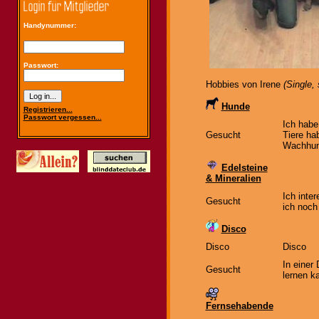
Handynummer:
Passwort:
Hobbies von Irene
(Single,
Hunde
Registrieren...
Passwort vergessen...
Ich habe
Gesucht
Tiere ha
Wachhun
Edelsteine
& Mineralien
Ich inte
Gesucht
ich noch
Disco
Disco
Disco
In einer
Gesucht
lernen k
Fernsehabende