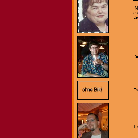
Me
eb
Di
Di
Fr
To