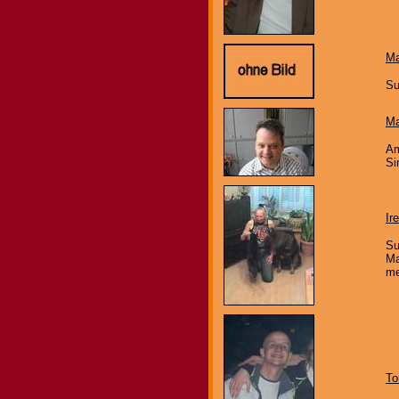
Ma
Su
Ma
Am
Si
Ir
Su
Ma
me
To