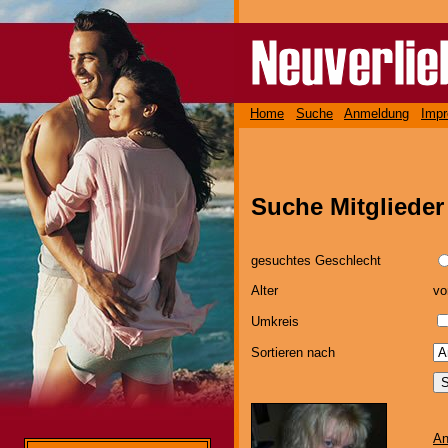
Home
Suche
Anmeldung
Imp
Suche Mitgliede
gesuchtes Geschlecht
Alter
v
Umkreis
Sortieren nach
An