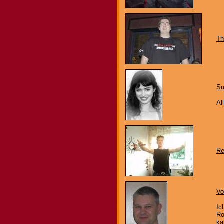
Th
Su
Al
Re
Vo
Ic
Ro
ka