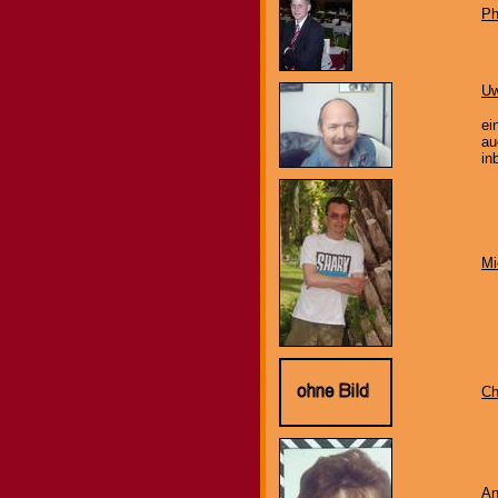
Ph
Uw
ei
au
in
Mi
Chr
A