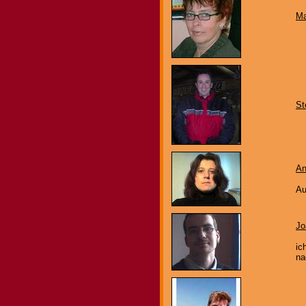
Ma
St
An
Au
Jo
ic
na