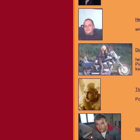
He
wi
Di
he
Pi
ka
Th
Po
M