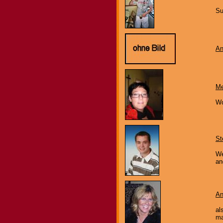
Su
An
Me
Wo
St
We
an
An
al
ma