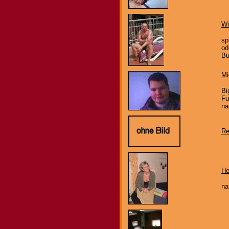
Wi
sp
od
Bu
Mi
Bi
Fu
na
Re
He
na