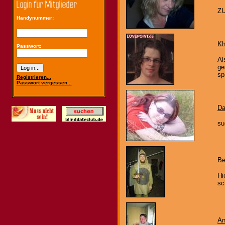
Z
Handynummer:
Kh
Passwort:
Al
ge
sp
Registrieren...
Passwort vergessen...
Da
su
Be
Hi
sc
An