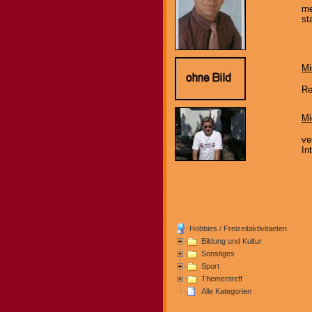
me
st
Mi
Re
Mi
ve
In
Hobbies / Freizeitaktivitaeten
Bildung und Kultur
Sonstiges
Sport
Thementreff
Alle Kategorien