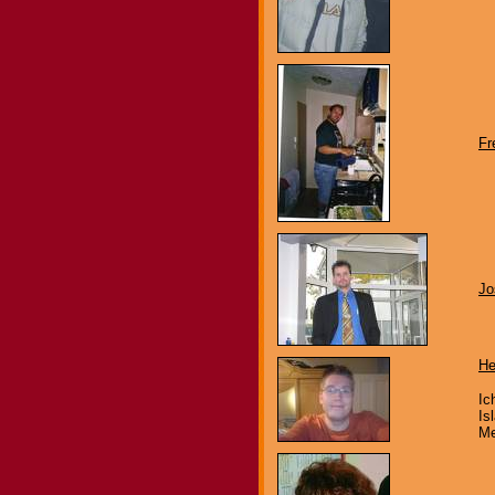
Fr
Jo
He
Ic
Is
Me