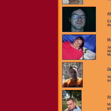
Al
Ei
da
M
Ja
da
Ma
De
Vo
än
An
Mi
gu