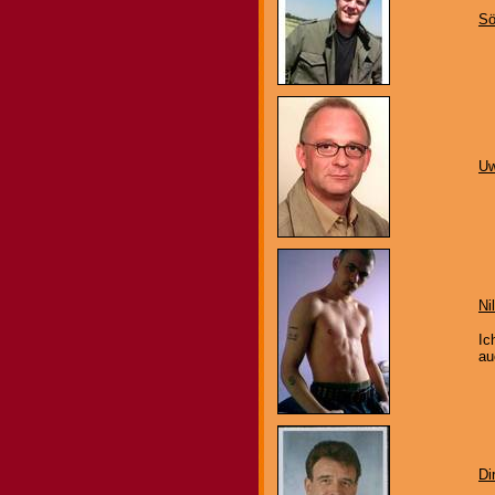
S
U
Ni
Ic
au
Di