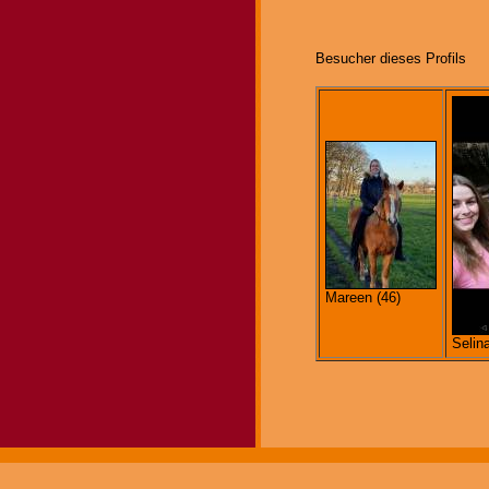
Besucher dieses Profils
Mareen (46)
Selina