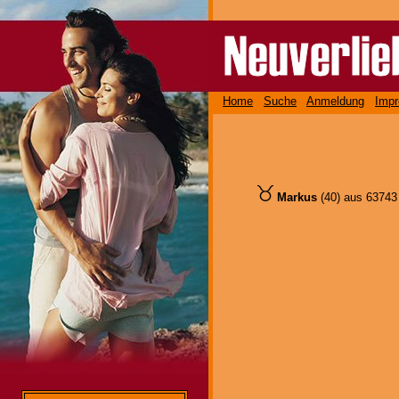
Home
Suche
Anmeldung
Imp
Markus
(40) aus 6374