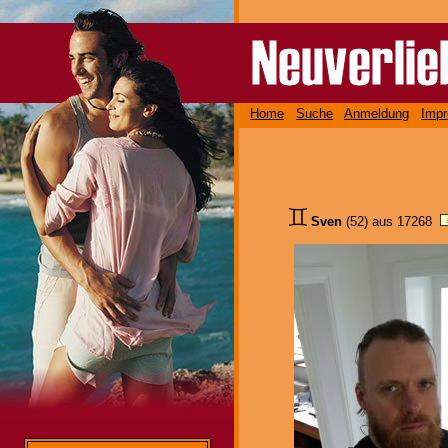
Home
Suche
Anmeldung
Imp
Sven
(52) aus 17268