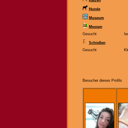
Katzen
Hunde
Museum
Messen
Gesucht
Iw
Schießen
Gesucht
Kk
Besucher dieses Profils