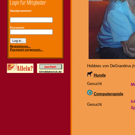
Handynummer:
Passwort:
Registrieren...
Passwort vergessen...
Hobbies von DeGrandma
(
Hunde
Gesucht
Me
Computerspiele
Ic
Gesucht
Sp