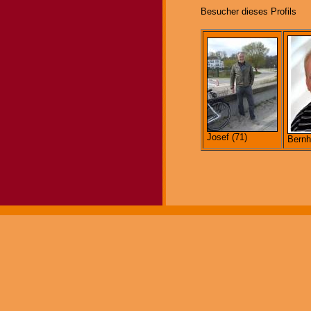
Besucher dieses Profils
Josef (71)
Bernh