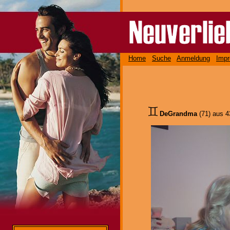
Home
Suche
Anmeldung
Imp
DeGrandma
(71) aus 