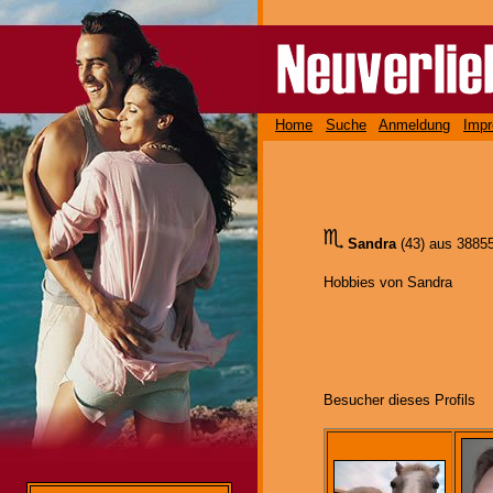
Home
Suche
Anmeldung
Imp
Sandra
(43) aus 388
Hobbies von Sandra
Besucher dieses Profils