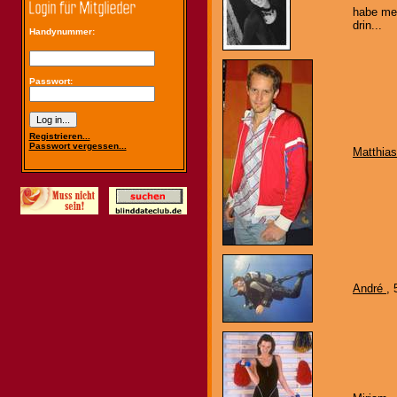
habe mei
drin...
Handynummer:
Passwort:
Registrieren...
Passwort vergessen...
Matthia
André
,