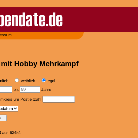
ressum
r mit Hobby Mehrkampf
nlich
weiblich
egal
bis
Jahre
mkreis um Postleitzahl
0 aus 63454