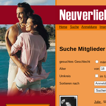
Home
Suche
Anmeldung
Imp
Suche Mitgliede
gesuchtes Geschlecht
män
Alter
von
Umkreis
im U
Sortieren nach
Julie
, 5