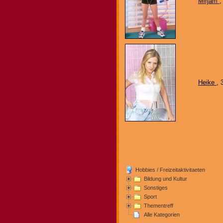
Mirjam
,
Heike
, 
Hobbies / Freizeitaktivitaeten
Bildung und Kultur
Sonstiges
Sport
Thementreff
Alle Kategorien