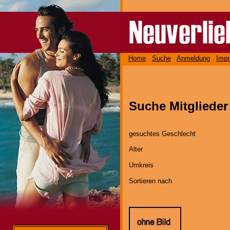
Home
Suche
Anmeldung
Imp
Suche Mitglieder
gesuchtes Geschlecht
Alter
Umkreis
Sortieren nach