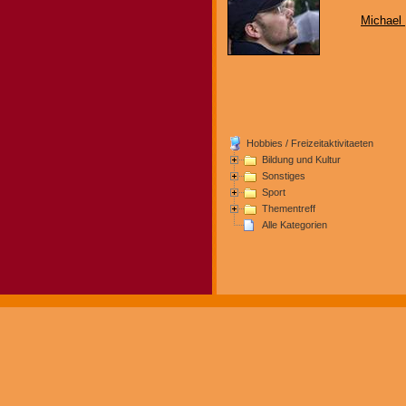
Michael
Hobbies / Freizeitaktivitaeten
Bildung und Kultur
Sonstiges
Sport
Thementreff
Alle Kategorien