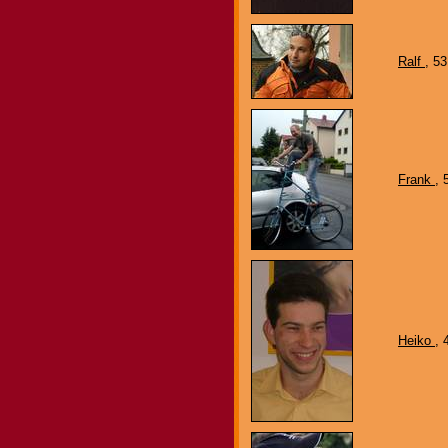
Ralf
, 5
Frank
, 
Heiko
, 