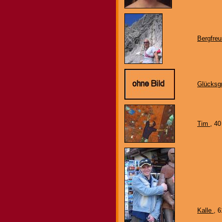
Bergfre
Glücksgr
Tim
, 4
Kalle
, 