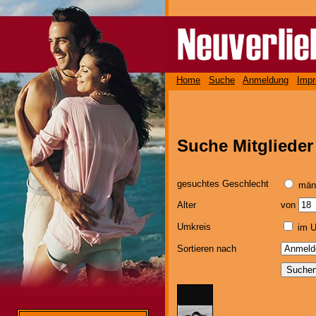
Home
Suche
Anmeldung
Imp
Suche Mitglieder
gesuchtes Geschlecht
män
Alter
von
Umkreis
im U
Sortieren nach