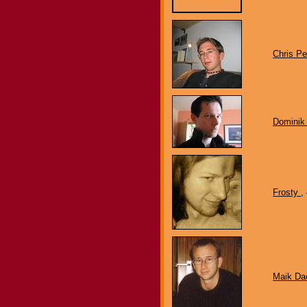
Chris P
Domini
Frosty
,
Maik Da