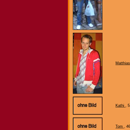
Matthia
Kathi
, 
Tom
, 4