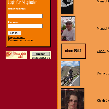
Marisol 
Handynummer:
Passwort:
Manuel V
Registrieren...
Passwort vergessen...
Coco
, 
Diana
, 
Khjkh Jk